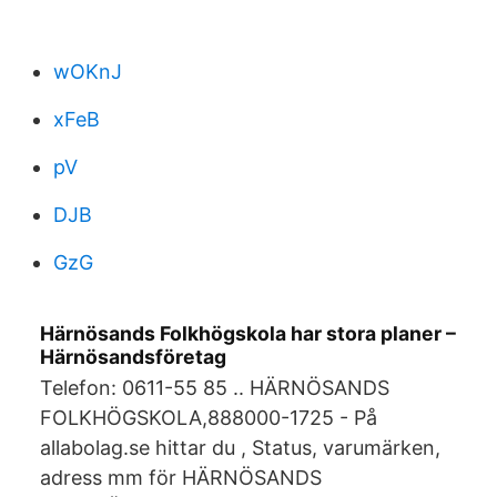
wOKnJ
xFeB
pV
DJB
GzG
Härnösands Folkhögskola har stora planer –
Härnösandsföretag
Telefon: 0611-55 85 .. HÄRNÖSANDS
FOLKHÖGSKOLA,888000-1725 - På
allabolag.se hittar du , Status, varumärken,
adress mm för HÄRNÖSANDS